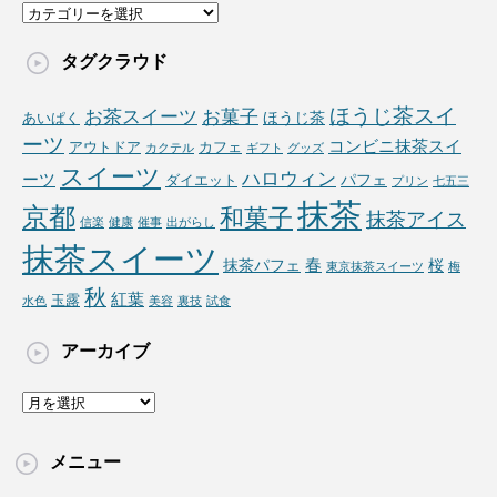
カ
テ
ゴ
タグクラウド
リ
ー
ほうじ茶スイ
お茶スイーツ
お菓子
ほうじ茶
あいぱく
ーツ
コンビニ抹茶スイ
アウトドア
カフェ
カクテル
ギフト
グッズ
スイーツ
ハロウィン
ーツ
パフェ
ダイエット
プリン
七五三
抹茶
京都
和菓子
抹茶アイス
信楽
健康
催事
出がらし
抹茶スイーツ
春
抹茶パフェ
桜
東京抹茶スイーツ
梅
秋
紅葉
玉露
水色
美容
裏技
試食
アーカイブ
ア
ー
カ
メニュー
イ
ブ