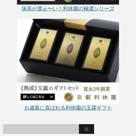
抹茶が濃ぉ〜い！利休園の極濃シリーズ
お歳暮に喜ばれる利休園の玉露ギフト