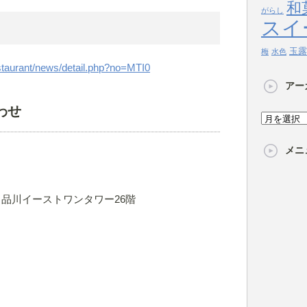
和
がらし
スイ
玉露
梅
水色
/restaurant/news/detail.php?no=MTI0
アー
わせ
ア
ー
メニ
カ
イ
ブ
6-1 品川イーストワンタワー26階