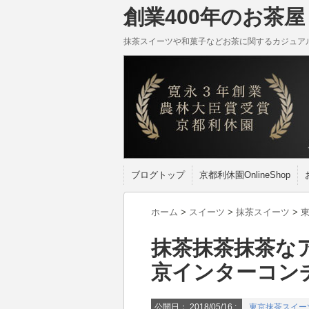
創業400年のお茶屋 
抹茶スイーツや和菓子などお茶に関するカジュア
ブログトップ
京都利休園OnlineShop
ホーム
>
スイーツ
>
抹茶スイーツ
>
抹茶抹茶抹茶な
京インターコン
公開日：
2018/05/16
:
東京抹茶スイー