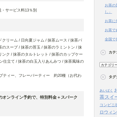
お茶の
 ＊税・サービス料13％別
し」
お茶に
お茶で
全国で
クリーム / 日向夏ジャム / 抹茶ムース / 抹茶パ
のスープ / 抹茶の苔玉 / 抹茶のラミントン / 抹
カテ
ンク / 抹茶のタルトレット / 抹茶のカップケー
ン仕立て / 抹茶の白玉入りあんみつ / 抹茶風味の
カ
テ
ブティー、フレーバーティー 約20種（お代わ
タグ
ゴ
リ
あいぱく
ー
茶スイ
のオンライン予約で、特別料金＋スパーク
コンビニ
ロウィ