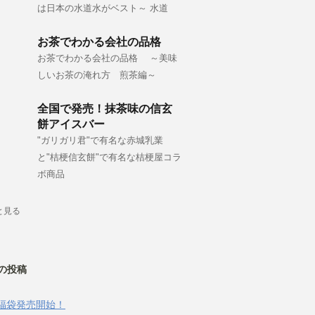
は日本の水道水がベスト～ 水道
お茶でわかる会社の品格
お茶でわかる会社の品格 ～美味
しいお茶の淹れ方 煎茶編～
全国で発売！抹茶味の信玄
餅アイスバー
"ガリガリ君"で有名な赤城乳業
と"桔梗信玄餅"で有名な桔梗屋コラ
ボ商品
と見る
の投稿
福袋発売開始！