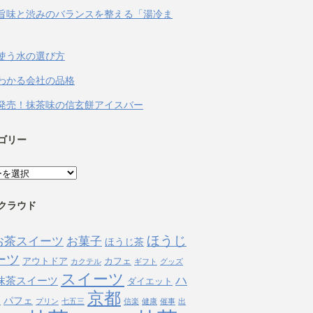
旨味と渋みのバランスを整える「湯冷ま
使う水の選び方
わかる会社の品格
発売！抹茶味の信玄餅アイスバー
ゴリー
クラウド
ほうじ
お茶スイーツ
お菓子
ほうじ茶
ーツ
アウトドア
カフェ
カクテル
ギフト
グッズ
スイーツ
ハ
抹茶スイーツ
ダイエット
京都
ン
パフェ
プリン
七五三
信楽
健康
催事
出