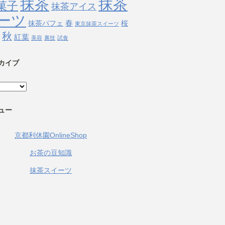
抹茶
抹茶
菓子
抹茶アイス
ーツ
春
抹茶パフェ
桜
東京抹茶スイーツ
秋
紅葉
美容
裏技
試食
カイブ
ュー
京都利休園OnlineShop
お茶の豆知識
抹茶スイーツ