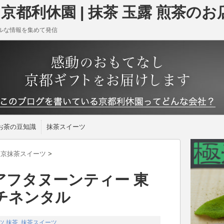
京都利休園 | 抹茶 玉露 煎茶のお
ルな情報を集めて発信
お茶の豆知識
抹茶スイーツ
東京抹茶スイーツ
>
アフタヌーンティー 東
チネンタル
ツ
抹茶
,
抹茶スイーツ