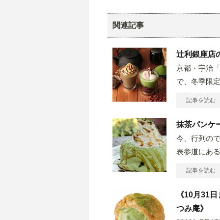
関連記事
辻利銀座店
京都・宇治「
で、冬季限定
記事を読む
抹茶パンケ
今、行列の
表参道にあ
記事を読む
《10月3
つみ庵》