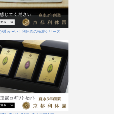
が濃ぉ〜い！利休園の極濃シリーズ