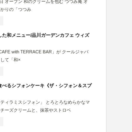
15日 オープン 和のクリームを包む つつみ庵 オ
ばかりの「つつみ
した和メニュー/品川ガーデンカフェ ウィズ
CAFE with TERRACE BAR」が クールジャパ
して「和×
食べるシフォンケーキ《ザ・シフォン＆スプ
ティラミスシフォン」 とろとろなめらかなマ
ネチーズクリームと、抹茶やストロベ