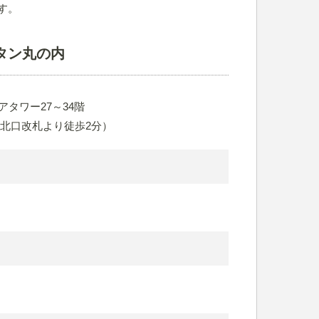
す。
タン丸の内
アタワー27～34階
洲北口改札より徒歩2分）