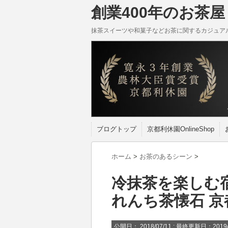
創業400年のお茶屋 
抹茶スイーツや和菓子などお茶に関するカジュア
ブログトップ
京都利休園OnlineShop
ホーム
>
お茶のあるシーン
>
冷抹茶を楽しむ宿
れんち茶懐石 京
公開日：
2018/07/11
: 最終更新日：2019/