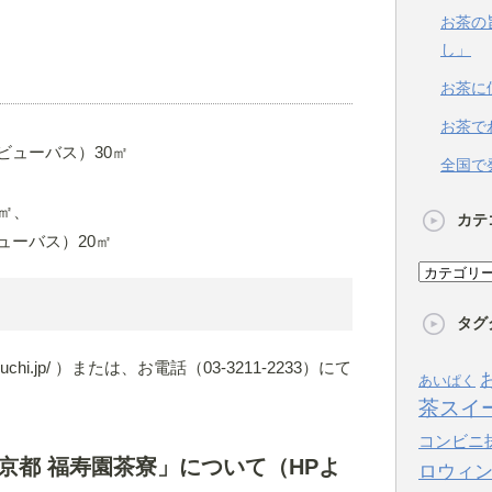
お茶の
し」
お茶に
お茶で
ビューバス）30㎡
全国で
㎡、
カテ
ューバス）20㎡
カ
テ
タグ
ゴ
リ
nouchi.jp/ ）または、お電話（03-3211-2233）にて
あいぱく
ー
茶スイ
コンビニ
京都 福寿園茶寮」について（HPよ
ロウィ