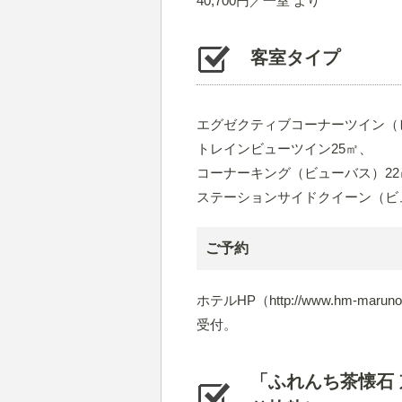
40,700円／一室 より
客室タイプ
エグゼクティブコーナーツイン（
トレインビューツイン25㎡、
コーナーキング（ビューバス）22
ステーションサイドクイーン（ビ
ご予約
ホテルHP（http://www.hm-maru
受付。
「ふれんち茶懐石 