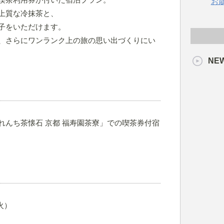
お
上質な冷抹茶と、
子をいただけます。
、さらにワンランク上の旅の思い出づくりにい
NE
れんち茶懐石 京都 福寿園茶寮」での喫茶券付宿
火）