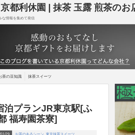
京都利休園 | 抹茶 玉露 煎茶のお
ルな情報を集めて発信
お茶の豆知識
抹茶スイーツ
泊プランJR東京駅[ふ
都 福寿園茶寮]
01/29
お茶のあるシーン
,
東京抹茶スイーツ