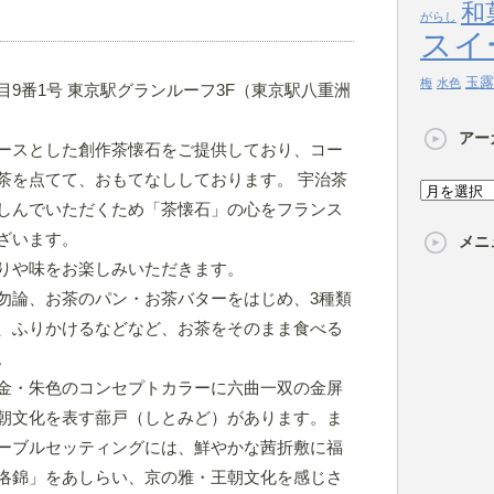
和
がらし
スイ
玉露
梅
水色
9番1号 東京駅グランルーフ3F（東京駅八重洲
アー
ースとした創作茶懐石をご提供しており、コー
茶を点てて、おもてなししております。 宇治茶
ア
しんでいただくため「茶懐石」の心をフランス
ー
ざいます。
メニ
カ
りや味をお楽しみいただきます。
イ
勿論、お茶のパン・お茶バターをはじめ、3種類
ブ
、ふりかけるなどなど、お茶をそのまま食べる
。
金・朱色のコンセプトカラーに六曲一双の金屏
朝文化を表す蔀戸（しとみど）があります。ま
ーブルセッティングには、鮮やかな茜折敷に福
洛錦」をあしらい、京の雅・王朝文化を感じさ