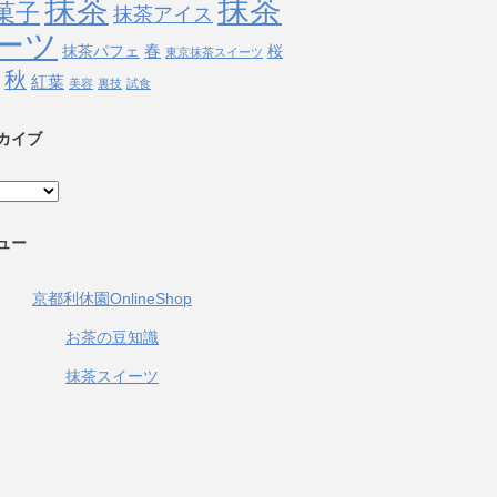
抹茶
抹茶
菓子
抹茶アイス
ーツ
春
抹茶パフェ
桜
東京抹茶スイーツ
秋
紅葉
美容
裏技
試食
カイブ
ュー
京都利休園OnlineShop
お茶の豆知識
抹茶スイーツ