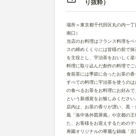
り抜粋）
場所＝東京都千代田区丸の内一丁目
南口）
当店のお料理はフランス料理をベ
スの締めくくりには皆様の前で抹
を主役とし、宇治茶をおいしく楽
料理に取り込んだ創作の料理でご
食前茶には季節に合ったお茶の香
すべての料理に宇治茶を使うのは
の食べるお茶をお料理にお好みで
という新感覚をお愉しみください
店内は、お茶の香りが漂い、黒・
風「洛中洛外図屏風」や京都の王
た、お客様をお迎えするためのテ
寿園オリジナルの華麗な錦織「京