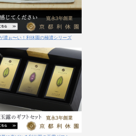
が濃ぉ〜い！利休園の極濃シリーズ