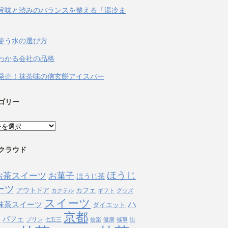
旨味と渋みのバランスを整える「湯冷ま
使う水の選び方
わかる会社の品格
発売！抹茶味の信玄餅アイスバー
ゴリー
クラウド
ほうじ
お茶スイーツ
お菓子
ほうじ茶
ーツ
アウトドア
カフェ
カクテル
ギフト
グッズ
スイーツ
ハ
抹茶スイーツ
ダイエット
京都
ン
パフェ
プリン
七五三
信楽
健康
催事
出