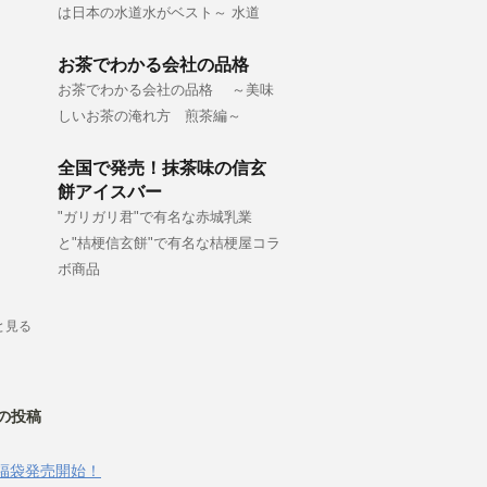
は日本の水道水がベスト～ 水道
お茶でわかる会社の品格
お茶でわかる会社の品格 ～美味
しいお茶の淹れ方 煎茶編～
全国で発売！抹茶味の信玄
餅アイスバー
"ガリガリ君"で有名な赤城乳業
と"桔梗信玄餅"で有名な桔梗屋コラ
ボ商品
と見る
の投稿
福袋発売開始！