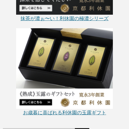
抹茶が濃ぉ〜い！利休園の極濃シリーズ
お歳暮に喜ばれる利休園の玉露ギフト