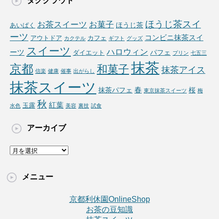
タグクラウド
リ
ー
ほうじ茶スイ
お茶スイーツ
お菓子
ほうじ茶
あいぱく
ーツ
コンビニ抹茶スイ
アウトドア
カフェ
カクテル
ギフト
グッズ
スイーツ
ハロウィン
ーツ
パフェ
ダイエット
プリン
七五三
抹茶
京都
和菓子
抹茶アイス
信楽
健康
催事
出がらし
抹茶スイーツ
春
抹茶パフェ
桜
東京抹茶スイーツ
梅
秋
紅葉
玉露
水色
美容
裏技
試食
アーカイブ
ア
ー
カ
メニュー
イ
ブ
京都利休園OnlineShop
お茶の豆知識