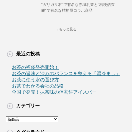
"ガリガリ君"で有名な赤城乳業と"桔梗信玄
餅"で有名な桔梗屋コラボ商品
→もっと見る
最近の投稿
お茶の福袋発売開始！
お茶の旨味と渋みのバランスを整える「湯冷まし」
お茶に使う水の選び方
お茶でわかる会社の品格
全国で発売！抹茶味の信玄餅アイスバー
カテゴリー
カ
テ
ゴ