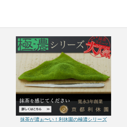
抹茶が濃ぉ〜い！利休園の極濃シリーズ