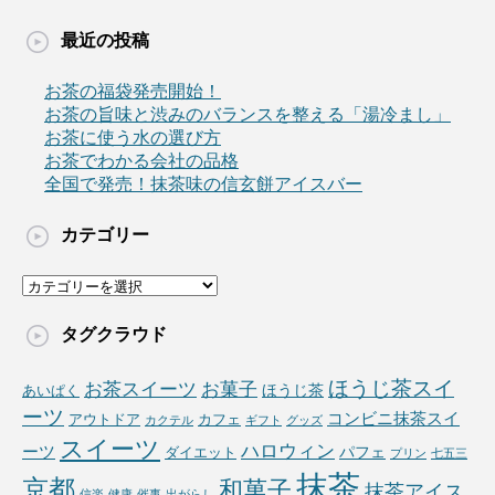
最近の投稿
お茶の福袋発売開始！
お茶の旨味と渋みのバランスを整える「湯冷まし」
お茶に使う水の選び方
お茶でわかる会社の品格
全国で発売！抹茶味の信玄餅アイスバー
カテゴリー
カ
テ
ゴ
タグクラウド
リ
ー
ほうじ茶スイ
お茶スイーツ
お菓子
ほうじ茶
あいぱく
ーツ
コンビニ抹茶スイ
アウトドア
カフェ
カクテル
ギフト
グッズ
スイーツ
ハロウィン
ーツ
パフェ
ダイエット
プリン
七五三
抹茶
京都
和菓子
抹茶アイス
信楽
健康
催事
出がらし