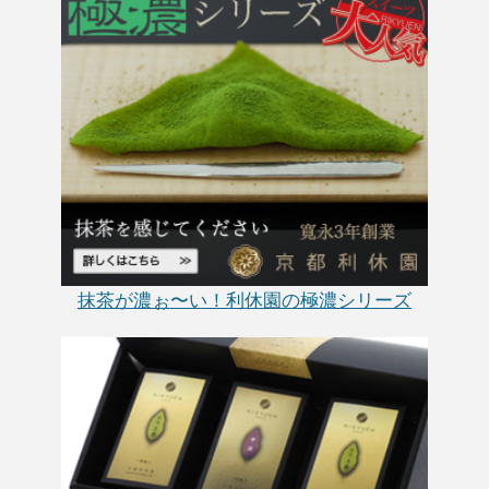
抹茶が濃ぉ〜い！利休園の極濃シリーズ