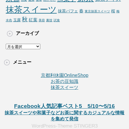
抹茶スイーツ
春
抹茶パフェ
桜
東京抹茶スイーツ
梅
秋
紅葉
玉露
水色
美容
裏技
試食
アーカイブ
ア
ー
カ
メニュー
イ
ブ
京都利休園OnlineShop
お茶の豆知識
抹茶スイーツ
Facebook人気記事ベスト5 5/10〜5/16
抹茶スイーツや和菓子などお茶に関するカジュアルな情報
を集めて発信
WordPress-Theme STINGER3