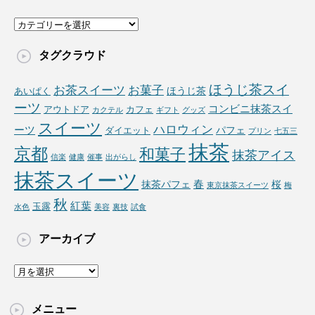
カ
テ
ゴ
タグクラウド
リ
ー
ほうじ茶スイ
お茶スイーツ
お菓子
ほうじ茶
あいぱく
ーツ
コンビニ抹茶スイ
アウトドア
カフェ
カクテル
ギフト
グッズ
スイーツ
ハロウィン
ーツ
パフェ
ダイエット
プリン
七五三
抹茶
京都
和菓子
抹茶アイス
信楽
健康
催事
出がらし
抹茶スイーツ
春
抹茶パフェ
桜
東京抹茶スイーツ
梅
秋
紅葉
玉露
水色
美容
裏技
試食
アーカイブ
ア
ー
カ
メニュー
イ