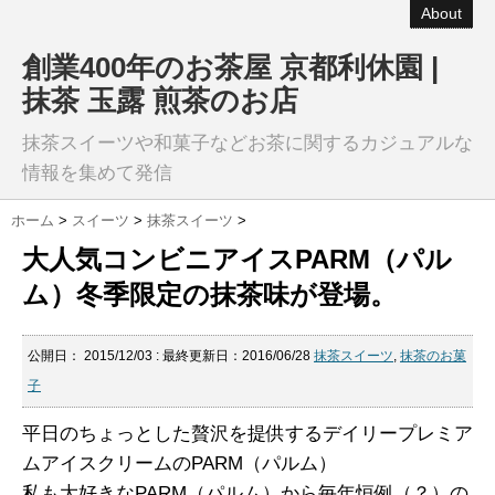
About
創業400年のお茶屋 京都利休園 |
抹茶 玉露 煎茶のお店
抹茶スイーツや和菓子などお茶に関するカジュアルな
情報を集めて発信
ホーム
>
スイーツ
>
抹茶スイーツ
>
大人気コンビニアイスPARM（パル
ム）冬季限定の抹茶味が登場。
公開日：
2015/12/03
: 最終更新日：2016/06/28
抹茶スイーツ
,
抹茶のお菓
子
平日のちょっとした贅沢を提供するデイリープレミア
ムアイスクリームのPARM（パルム）
私も大好きなPARM（パルム）から毎年恒例（？）の