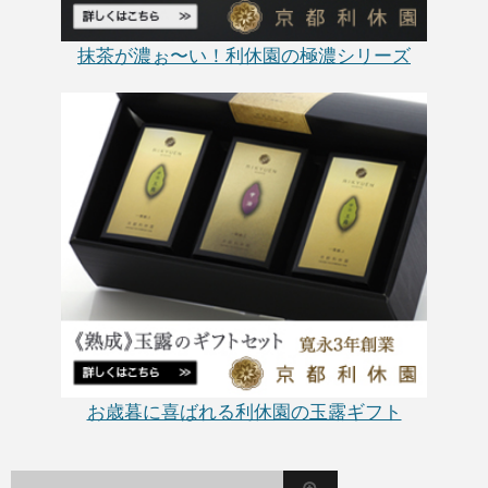
抹茶が濃ぉ〜い！利休園の極濃シリーズ
お歳暮に喜ばれる利休園の玉露ギフト