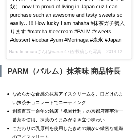
奴） now I'm proud of living in Japan cuz I can
purchase such an awesome and tasty sweets so
easily…!!! How lucky I am hahaha #抹茶ガチ勢入
ります #matcha #icecream #PALM #sweets
#dessert #icebar #yum #Morinaga #森永 #Japan
Naru Imamuraさん(@narure17)が投稿した写真 –
2014 12月 19 1:08午前 PST
PARM（パルム）抹茶味 商品特長
なめらかな食感の抹茶アイスクリームを、口どけのよ
い抹茶チョコレートでコーティング
創業百五十余年の銘店「祇園辻利」の京都府産宇治一
番茶を使用、抹茶のうまみが引き立つ味わい
こだわりの乳原料を使用したきめの細かい緻密な組織
のアイスクリーム