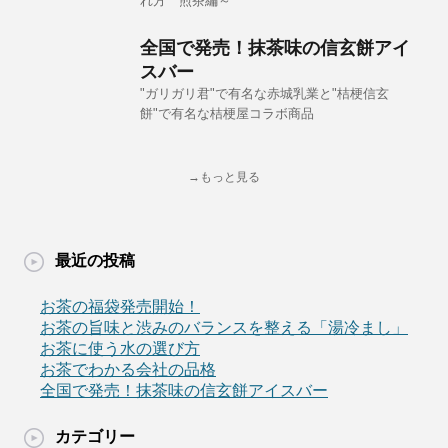
れ方 煎茶編～
全国で発売！抹茶味の信玄餅アイ
スバー
"ガリガリ君"で有名な赤城乳業と"桔梗信玄
餅"で有名な桔梗屋コラボ商品
→もっと見る
最近の投稿
お茶の福袋発売開始！
お茶の旨味と渋みのバランスを整える「湯冷まし」
お茶に使う水の選び方
お茶でわかる会社の品格
全国で発売！抹茶味の信玄餅アイスバー
カテゴリー