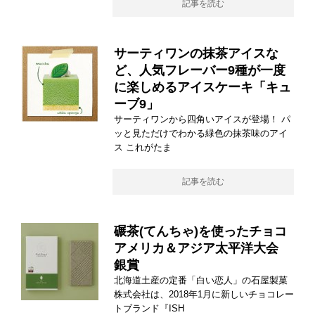
記事を読む
サーティワンの抹茶アイスな
ど、人気フレーバー9種が一度
に楽しめるアイスケーキ「キュ
ーブ9」
サーティワンから四角いアイスが登場！ パ
ッと見ただけでわかる緑色の抹茶味のアイ
ス これがたま
記事を読む
碾茶(てんちゃ)を使ったチョコ
アメリカ＆アジア太平洋大会
銀賞
北海道土産の定番「白い恋人」の石屋製菓
株式会社は、2018年1月に新しいチョコレー
トブランド『ISH